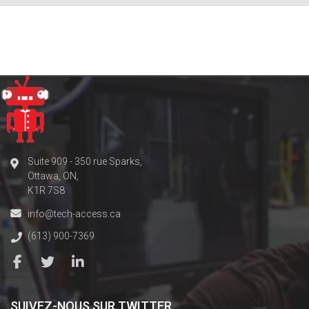
Suite 909 - 350 rue Sparks,
Ottawa, ON,
K1R 7S8
info@tech-access.ca
(613) 900-7369
SUIVEZ-NOUS SUR TWITTER