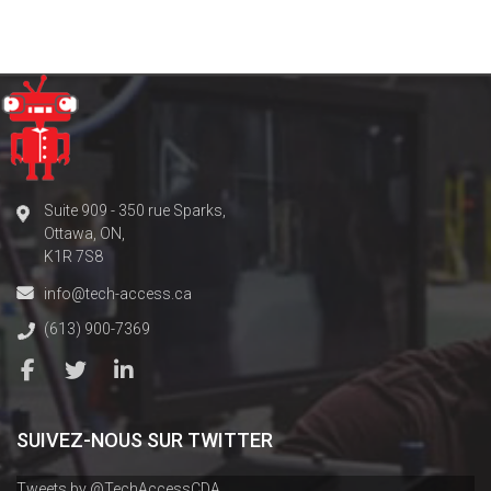
Suite 909 - 350 rue Sparks,
Ottawa, ON,
K1R 7S8
info@tech-access.ca
(613) 900-7369
SUIVEZ-NOUS SUR TWITTER
Tweets by @TechAccessCDA