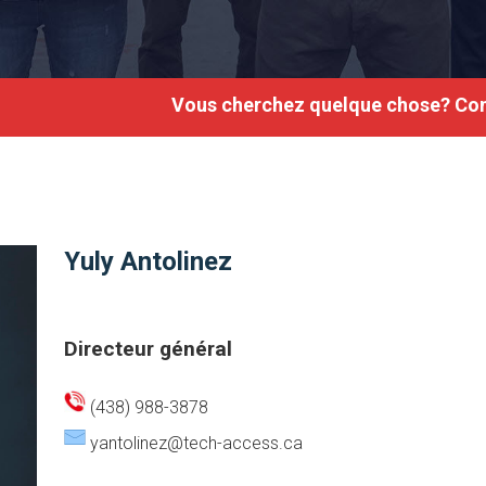
Vous cherchez quelque chose? Co
Yuly Antolinez
Directeur général
(438) 988-3878
yantolinez@tech-access.ca